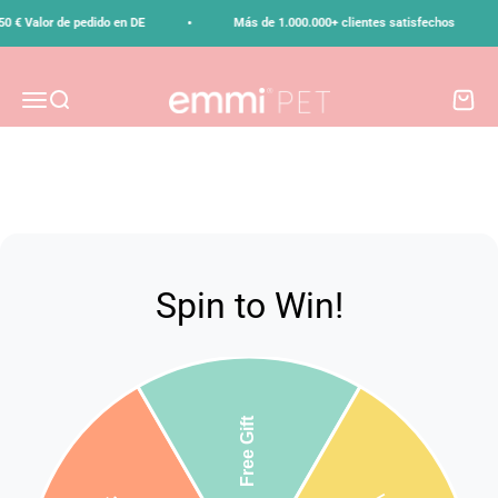
Ir al contenido
•
•
 € Valor de pedido en DE
Más de 1.000.000+ clientes satisfechos
emmi-pet
Menú
Buscar
Carrito
Spin to Win!