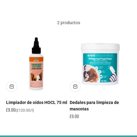
2 productos
Limpiador de oídos HOCL 75 ml
Dedales para limpieza de
Precio de oferta
£9.00
mascotas
(£120.00/l)
Precio de oferta
£9.00