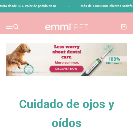
Ir al contenido
•
uita desde 50 € Valor de pedido en DE
Más de 1.000.000+ clientes satisfe
emmi-pet
Menú
Buscar
Carrito
Cuidado de ojos y
oídos