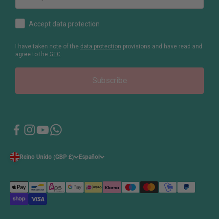
How would you like to hear from us?
Accept data protection
I have taken note of the
data protection
provisions and have read and
agree to the
GTC
.
Subscribe
Reino Unido (GBP £)
Español