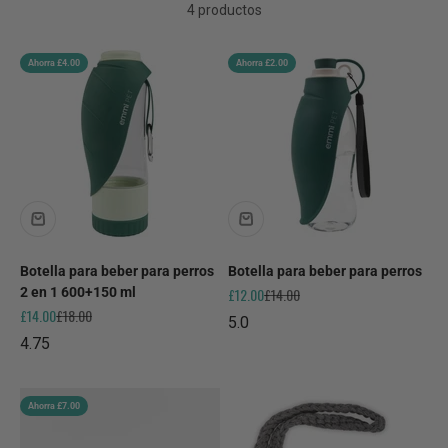
4 productos
Ahorra £4.00
Ahorra £2.00
Botella para beber para perros
Botella para beber para perros
Precio de oferta
Precio normal
2 en 1 600+150 ml
£12.00
£14.00
Precio de oferta
Precio normal
£14.00
£18.00
5.0
4.75
Ahorra £7.00