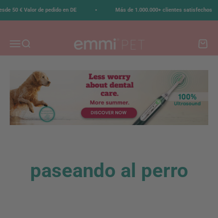
Ir al contenido
•
sde 50 € Valor de pedido en DE
Más de 1.000.000+ clientes satisfechos
emmi-pet
Menú
Buscar
Carrito
paseando al perro