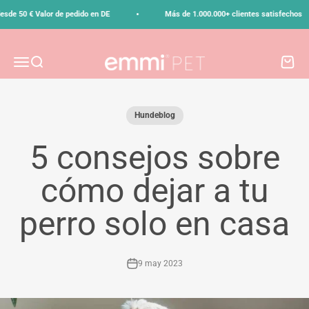
Ir al contenido
•
de 50 € Valor de pedido en DE
Más de 1.000.000+ clientes satisfechos
emmi-pet
Menú
Buscar
Carrito
Hundeblog
5 consejos sobre
cómo dejar a tu
perro solo en casa
9 may 2023