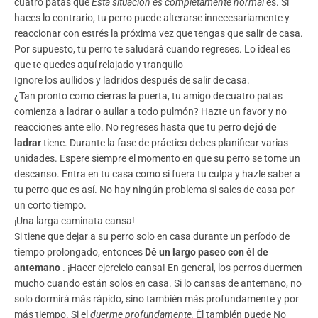
cuatro patas que
Esta situación es completamente normal
es. Si
haces lo contrario, tu perro puede alterarse innecesariamente y
reaccionar con estrés la próxima vez que tengas que salir de casa.
Por supuesto, tu perro te saludará cuando regreses. Lo ideal es
que te quedes aquí
relajado y tranquilo
Ignore los aullidos y ladridos después de salir de casa.
¿Tan pronto como cierras la puerta, tu amigo de cuatro patas
comienza a ladrar o aullar a todo pulmón? Hazte un favor y no
reacciones ante ello. No regreses hasta que tu perro
dejó de
ladrar
tiene. Durante la fase de práctica debes planificar varias
unidades. Espere siempre el momento en que su perro se tome un
descanso. Entra en tu casa como si fuera tu culpa y hazle saber a
tu perro que es así.
No hay ningún problema
si sales de casa por
un corto tiempo.
¡Una larga caminata cansa!
Si tiene que dejar a su perro solo en casa durante un período de
tiempo prolongado, entonces
Dé un largo paseo con él de
antemano
. ¡Hacer ejercicio cansa! En general, los perros duermen
mucho cuando están solos en casa. Si lo cansas de antemano, no
solo dormirá más rápido, sino también más profundamente y por
más tiempo. Si el
duerme profundamente,
Él también puede
No