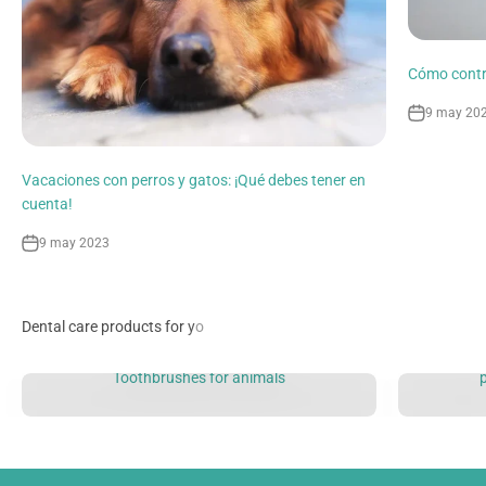
Cómo contro
9 may 20
Vacaciones con perros y gatos: ¡Qué debes tener en
cuenta!
9 may 2023
Toothbrushes for animals