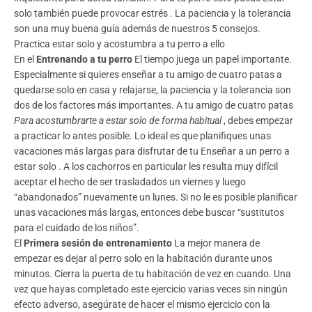
solo también puede provocar estrés
. La paciencia y la tolerancia
son una muy buena guía además de nuestros 5 consejos.
Practica estar solo y acostumbra a tu perro a ello
En el
Entrenando a tu perro
El tiempo juega un papel importante.
Especialmente si quieres enseñar a tu amigo de cuatro patas a
quedarse solo en casa y relajarse, la paciencia y la tolerancia son
dos de los factores más importantes. A tu amigo de cuatro patas
Para acostumbrarte a estar solo de forma habitual
, debes empezar
a practicar lo antes posible. Lo ideal es que planifiques unas
vacaciones más largas para disfrutar de tu
Enseñar a un perro a
estar solo
. A los cachorros en particular les resulta muy difícil
aceptar el hecho de ser trasladados un viernes y luego
“abandonados” nuevamente un lunes. Si no le es posible planificar
unas vacaciones más largas, entonces debe buscar “sustitutos
para el cuidado de los niños”.
El
Primera sesión de entrenamiento
La mejor manera de
empezar es dejar al perro solo en la habitación durante unos
minutos. Cierra la puerta de tu habitación de vez en cuando. Una
vez que hayas completado este ejercicio varias veces sin ningún
efecto adverso, asegúrate de hacer el mismo ejercicio con la