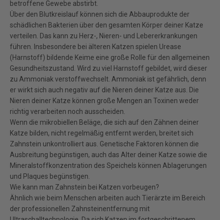
betroffene Gewebe abstirbt.
Über den Blutkreislauf können sich die Abbauprodukte der
schädlichen Bakterien über den gesamten Körper deiner Katze
verteilen. Das kann zu Herz-, Nieren- und Lebererkrankungen
führen. Insbesondere bei älteren Katzen spielen Urease
(Harnstoff) bildende Keime eine große Rolle für den allgemeinen
Gesundheitszustand. Wird zu viel Harnstoff gebildet, wird dieser
zu Ammoniak verstoffwechselt. Ammoniak ist gefährlich, denn
er wirkt sich auch negativ auf die Nieren deiner Katze aus. Die
Nieren deiner Katze können große Mengen an Toxinen weder
richtig verarbeiten noch ausscheiden.
Wenn die mikrobiellen Beläge, die sich auf den Zähnen deiner
Katze bilden, nicht regelmäßig entfernt werden, breitet sich
Zahnstein unkontrolliert aus. Genetische Faktoren können die
Ausbreitung begünstigen, auch das Alter deiner Katze sowie die
Mineralstoffkonzentration des Speichels können Ablagerungen
und Plaques begünstigen.
Wie kann man Zahnstein bei Katzen vorbeugen?
Ähnlich wie beim Menschen arbeiten auch Tierärzte im Bereich
der professionellen Zahnsteinentfernung mit
Ultraschalltechnologie. Da sich Katzen im fortgeschrittenem