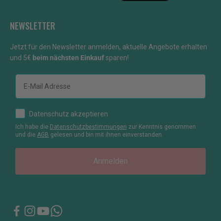
NEWSLETTER
Jetzt für den Newsletter anmelden, aktuelle Angebote erhalten
und 5€
beim nächsten Einkauf
sparen!
E-mail
How would you like to hear from us?
Datenschutz akzeptieren
Ich habe die
Datenschutzbestimmungen
zur Kenntnis genommen
und die
AGB
gelesen und bin mit ihnen einverstanden.
Anmelden