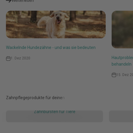
Weiterlesen
Wackelnde Hundezähne - und was sie bedeuten
Hautproble
1. Dez 2020
behandeln
15. Dez 2
Zahnbürsten für Tiere