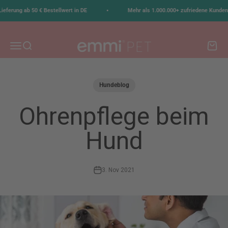
Zum Inhalt springen
•
erung ab 50 € Bestellwert in DE
Mehr als 1.000.000+ zufriedene Kunden
emmi-pet
Menü
Suche
Waren
Hundeblog
Ohrenpflege beim
Hund
3. Nov 2021