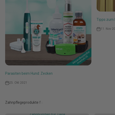
Tipps zum
11. Nov 2
Parasiten beim Hund: Zecken
25. Okt 2021
Zahnbürsten für Tiere